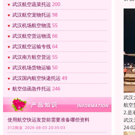
武汉航空蔬菜托运
200
武汉航空宠物托运
98
武汉机场航空物流
55
武汉航空货运物流
66
武汉航空运输专线
64
武汉南方航空货运
55
武汉机场货物运输
50
武汉国内航空快递托运
49
航空信函急件托运
246
武汉
航空
2.
使用航空快运发货前需要准备哪些资料
武汉
24-0
312阅读 2026-08-03 20:35:03