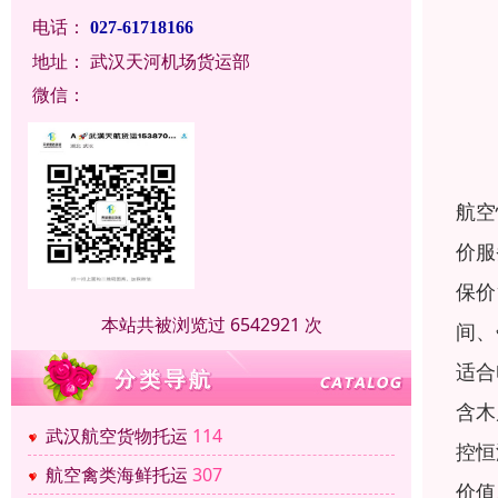
电话：
027-61718166
地址：
武汉天河机场货运部
微信：
航空
价服
保价
本站共被浏览过 6542921 次
间、
适合
含木
武汉航空货物托运
114
控恒
航空禽类海鲜托运
307
价值