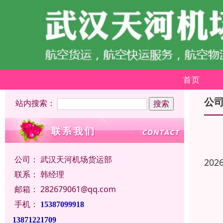
首页
公
站内搜索：
公司：
武汉天河机场货运部
202
联系：
韩经理
邮箱：
282679061@qq.com
手机：
15387099918
13871221709