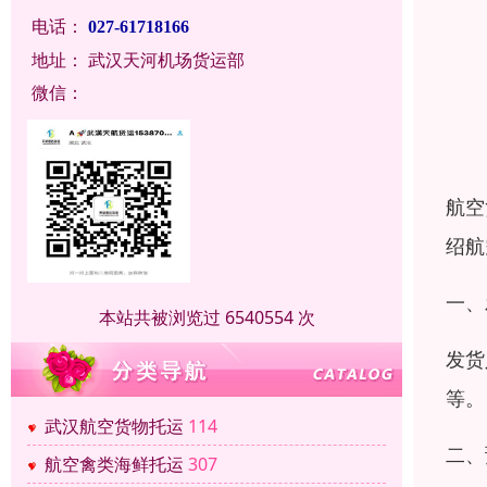
电话：
027-61718166
地址：
武汉天河机场货运部
微信：
航空
绍航
一、
本站共被浏览过 6540554 次
发货
等。
武汉航空货物托运
114
二、
航空禽类海鲜托运
307