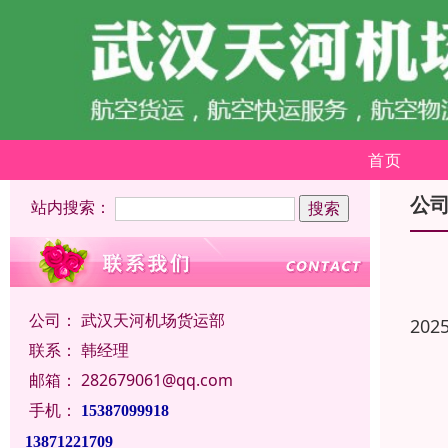
首页
公
站内搜索：
公司：
武汉天河机场货运部
202
联系：
韩经理
邮箱：
282679061@qq.com
手机：
15387099918
13871221709