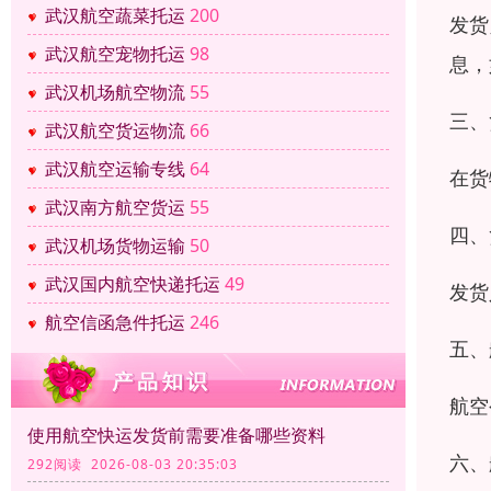
武汉航空蔬菜托运
200
发货
武汉航空宠物托运
98
息，
武汉机场航空物流
55
三、
武汉航空货运物流
66
武汉航空运输专线
64
在货
武汉南方航空货运
55
四、
武汉机场货物运输
50
武汉国内航空快递托运
49
发货
航空信函急件托运
246
五、
航空
使用航空快运发货前需要准备哪些资料
六、
292阅读 2026-08-03 20:35:03