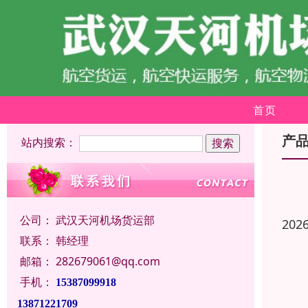
首页
产
站内搜索：
公司：
武汉天河机场货运部
202
联系：
韩经理
邮箱：
282679061@qq.com
手机：
15387099918
13871221709