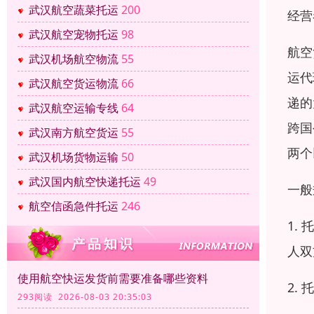
武汉航空蔬菜托运
200
经营
武汉航空宠物托运
98
航空
武汉机场航空物流
55
运代
武汉航空货运物流
66
递的
武汉航空运输专线
64
跨国
武汉南方航空货运
55
两个
武汉机场货物运输
50
武汉国内航空快递托运
49
一般
航空信函急件托运
246
1.
人双
使用航空快运发货前需要准备哪些资料
2.
293阅读 2026-08-03 20:35:03