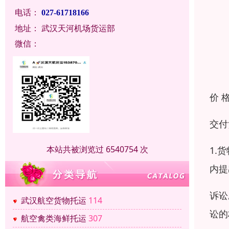
电话：
027-61718166
地址：
武汉天河机场货运部
微信：
价 
交付
本站共被浏览过 6540754 次
1.
内提
诉讼
武汉航空货物托运
114
讼的
航空禽类海鲜托运
307