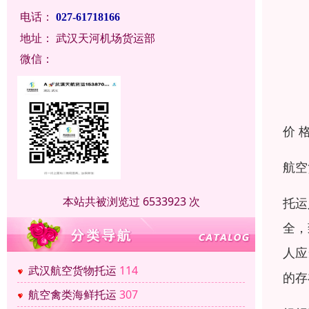
电话：
027-61718166
地址：
武汉天河机场货运部
微信：
价 
航空
本站共被浏览过 6533923 次
托运
全，
人应
武汉航空货物托运
114
的存
航空禽类海鲜托运
307