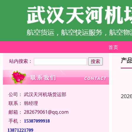
首页
产
站内搜索：
公司：
武汉天河机场货运部
202
联系：
韩经理
邮箱：
282679061@qq.com
手机：
15387099918
13871221709