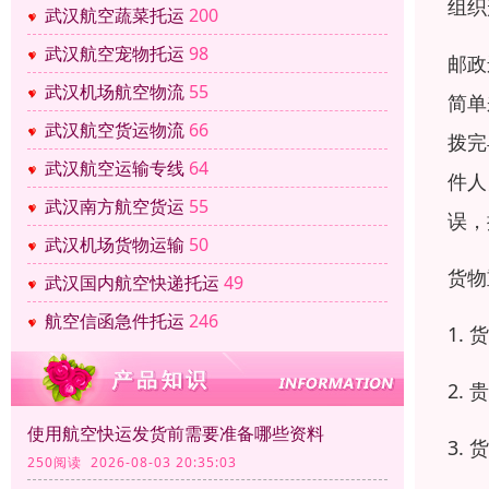
组织
武汉航空蔬菜托运
200
武汉航空宠物托运
98
邮政
武汉机场航空物流
55
简单
武汉航空货运物流
66
拨完
武汉航空运输专线
64
件人
武汉南方航空货运
55
误，
武汉机场货物运输
50
货物
武汉国内航空快递托运
49
航空信函急件托运
246
1.
2.
使用航空快运发货前需要准备哪些资料
3.
250阅读 2026-08-03 20:35:03