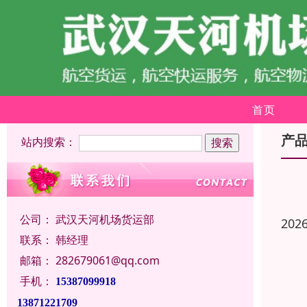
首页
产
站内搜索：
公司：
武汉天河机场货运部
202
联系：
韩经理
邮箱：
282679061@qq.com
手机：
15387099918
13871221709