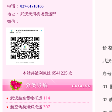
电话：
027-61718166
地址：
武汉天河机场货运部
微信：
价 
武汉
本站共被浏览过 6541225 次
序号 
01 北
武汉航空货物托运
114
02 成
航空禽类海鲜托运
307