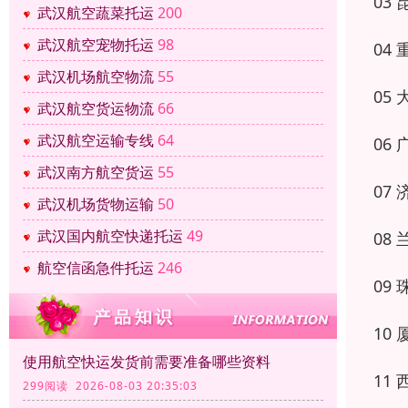
03 昆
武汉航空蔬菜托运
200
武汉航空宠物托运
98
04 重
武汉机场航空物流
55
05 大
武汉航空货运物流
66
武汉航空运输专线
64
06 广
武汉南方航空货运
55
07 济
武汉机场货物运输
50
武汉国内航空快递托运
49
08 兰
航空信函急件托运
246
09 珠
10 厦
使用航空快运发货前需要准备哪些资料
11 西
299阅读 2026-08-03 20:35:03